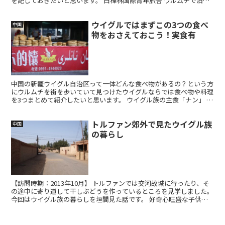
を記しておきたいと思います。 白樺林国際青年旅舎 ウルムチで泊ま
ったのは「白樺林国際青年旅舎」というユースホス...
ウイグルではまずこの3つの食べ
中国
物をおさえておこう！実食有
中国の新疆ウイグル自治区って一体どんな食べ物があるの？という方
にウルムチを街を歩いていて見つけたウイグルならでは食べ物や料理
を3つまとめて紹介したいと思います。 ウイグル族の主食「ナン」 ウ
ルムチの町を歩いていると店先に丸い円盤がたくさん積...
トルファン郊外で見たウイグル族
中国
の暮らし
【訪問時期：2013年10月】 トルファンでは交河故城に行ったり、そ
の途中に寄り道して干しぶどうを作っているところを見学しました。
今回はウイグル族の暮らしを垣間見た話です。 好奇心旺盛な子供た
ち トルファン郊外の裏通りを歩いているとどこか...