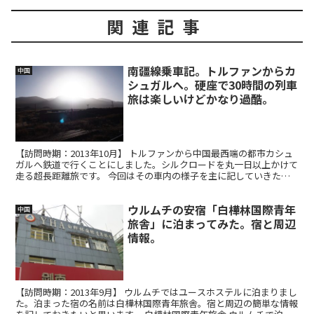
関連記事
南疆線乗車記。トルファンからカ
中国
シュガルへ。硬座で30時間の列車
旅は楽しいけどかなり過酷。
【訪問時期：2013年10月】 トルファンから中国最西端の都市カシュ
ガルへ鉄道で行くことにしました。シルクロードを丸一日以上かけて
走る超長距離旅です。 今回はその車内の様子を主に記していきたい
と思います。 砂埃と乾燥 トルファンを出発した列...
ウルムチの安宿「白樺林国際青年
中国
旅舎」に泊まってみた。宿と周辺
情報。
【訪問時期：2013年9月】 ウルムチではユースホステルに泊まりまし
た。泊まった宿の名前は白樺林国際青年旅舎。宿と周辺の簡単な情報