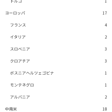
トルコ
1
ヨーロッパ
17
フランス
4
イタリア
2
スロベニア
3
クロアチア
3
ボスニアヘルツェゴビナ
1
モンテネグロ
1
アルバニア
2
中南米
18