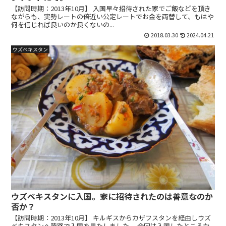
【訪問時期：2013年10月】 入国早々招待された家でご飯などを頂き
ながらも、実勢レートの倍近い公定レートでお金を両替して、もはや
何を信じれば良いのか良くないの...
2018.03.30
2024.04.21
ウズベキスタン
ウズベキスタンに入国。家に招待されたのは善意なのか
否か？
【訪問時期：2013年10月】 キルギスからカザフスタンを経由しウズ
ベキスタンへ陸路で入国を果たしました。 今回は入国したところか