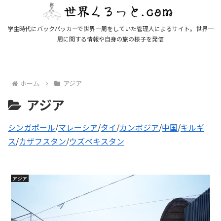
学生時代にバックパッカーで世界一周をしていた管理人によるサイト。世界一
周に関する情報や自身の旅の様子を発信
ホーム
アジア
アジア
シンガポール
/
マレーシア
/
タイ
/
カンボジア
/
中国
/
キルギ
ス
/
カザフスタン
/
ウズベキスタン
アジア