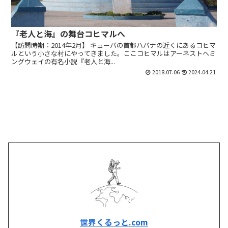
『老人と海』の舞台コヒマルへ
【訪問時期：2014年2月】 キューバの首都ハバナの近くにあるコヒマ
ルという小さな村にやってきました。ここコヒマルはアーネストヘミ
ングウェイの有名小説『老人と海...
2018.07.06
2024.04.21
世界くるっと.com