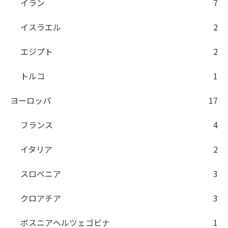
イラン
7
イスラエル
2
エジプト
2
トルコ
1
ヨーロッパ
17
フランス
4
イタリア
2
スロベニア
3
クロアチア
3
ボスニアヘルツェゴビナ
1